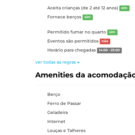
Aceita crianças (de 2 até 12 anos)
sim
Fornece berços
sim
Permitido fumar no quarto
sim
Eventos são permitidos
não
Horário para chegadas
14:00 - 23:00
ver todas as regras
Amenities da acomodaçã
Berço
Ferro de Passar
Geladeira
Internet
Louças e Talheres