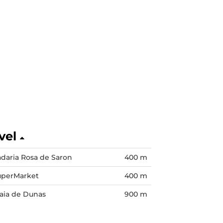
vel
daria Rosa de Saron
400 m
uperMarket
400 m
aia de Dunas
900 m