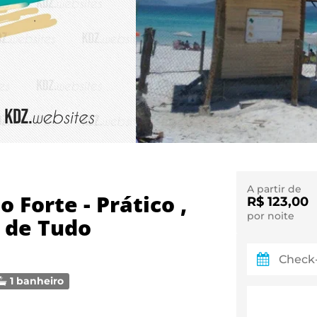
A partir de
o Forte - Prático ,
R$ 123,00
por noite
 de Tudo
1 banheiro