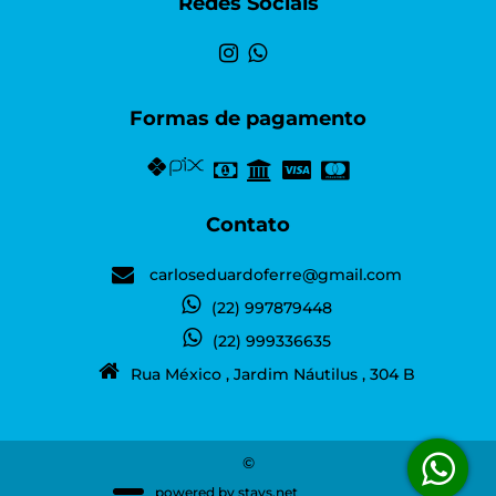
Redes Sociais
Formas de pagamento
Contato
carloseduardoferre@gmail.com
(22) 997879448
(22) 999336635
Rua México , Jardim Náutilus , 304 B
©
powered by
stays.net